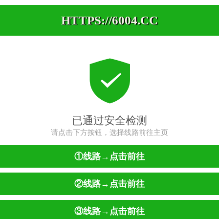
HTTPS://6004.CC
已通过安全检测
请点击下方按钮，选择线路前往主页
①线路→点击前往
②线路→点击前往
③线路→点击前往